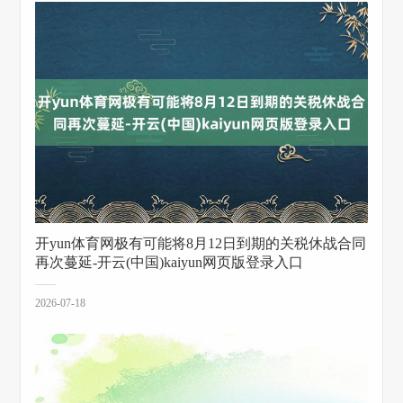
开yun体育网极有可能将8月12日到期的关税休战合同
再次蔓延-开云(中国)kaiyun网页版登录入口
2026-07-18