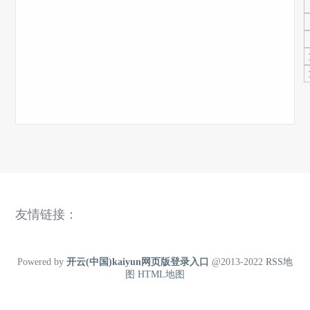
友情链接：
Powered by
开云(中国)kaiyun网页版登录入口
@2013-2022
RSS地
图
HTML地图