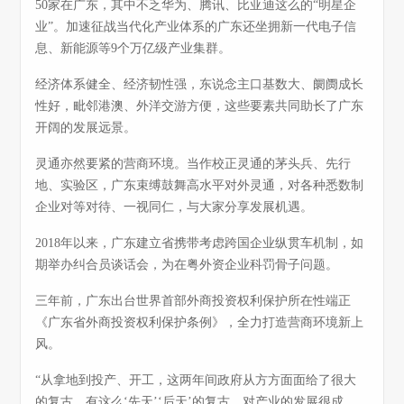
50家在广东，其中不乏华为、腾讯、比亚迪这么的“明星企
业”。加速征战当代化产业体系的广东还坐拥新一代电子信
息、新能源等9个万亿级产业集群。
经济体系健全、经济韧性强，东说念主口基数大、阛阓成长
性好，毗邻港澳、外洋交游方便，这些要素共同助长了广东
开阔的发展远景。
灵通亦然要紧的营商环境。当作校正灵通的茅头兵、先行
地、实验区，广东束缚鼓舞高水平对外灵通，对各种悉数制
企业对等对待、一视同仁，与大家分享发展机遇。
2018年以来，广东建立省携带考虑跨国企业纵贯车机制，如
期举办纠合员谈话会，为在粤外资企业科罚骨子问题。
三年前，广东出台世界首部外商投资权利保护所在性端正
《广东省外商投资权利保护条例》，全力打造营商环境新上
风。
“从拿地到投产、开工，这两年间政府从方方面面给了很大
的复古。有这么‘先天’‘后天’的复古，对产业的发展很成