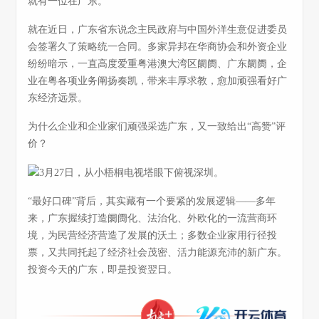
就有一位在广东。
就在近日，广东省东说念主民政府与中国外洋生意促进委员
会签署久了策略统一合同。多家异邦在华商协会和外资企业
纷纷暗示，一直高度爱重粤港澳大湾区阛阓、广东阛阓，企
业在粤各项业务阐扬奏凯，带来丰厚求教，愈加顽强看好广
东经济远景。
为什么企业和企业家们顽强采选广东，又一致给出“高赞”评
价？
“最好口碑”背后，其实藏有一个要紧的发展逻辑——多年
来，广东握续打造阛阓化、法治化、外欧化的一流营商环
境，为民营经济营造了发展的沃土；多数企业家用行径投
票，又共同托起了经济社会茂密、活力能源充沛的新广东。
投资今天的广东，即是投资翌日。