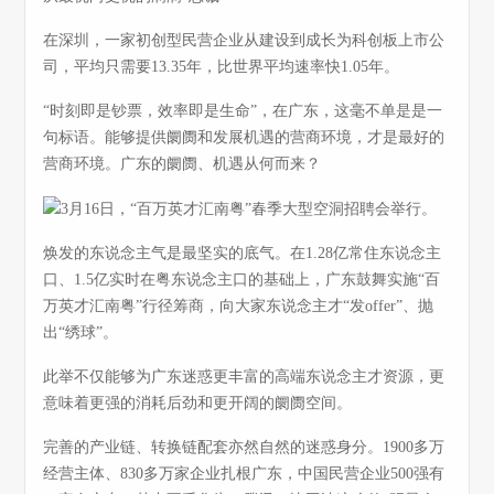
在深圳，一家初创型民营企业从建设到成长为科创板上市公
司，平均只需要13.35年，比世界平均速率快1.05年。
“时刻即是钞票，效率即是生命”，在广东，这毫不单是是一
句标语。能够提供阛阓和发展机遇的营商环境，才是最好的
营商环境。广东的阛阓、机遇从何而来？
焕发的东说念主气是最坚实的底气。在1.28亿常住东说念主
口、1.5亿实时在粤东说念主口的基础上，广东鼓舞实施“百
万英才汇南粤”行径筹商，向大家东说念主才“发offer”、抛
出“绣球”。
此举不仅能够为广东迷惑更丰富的高端东说念主才资源，更
意味着更强的消耗后劲和更开阔的阛阓空间。
完善的产业链、转换链配套亦然自然的迷惑身分。1900多万
经营主体、830多万家企业扎根广东，中国民营企业500强有