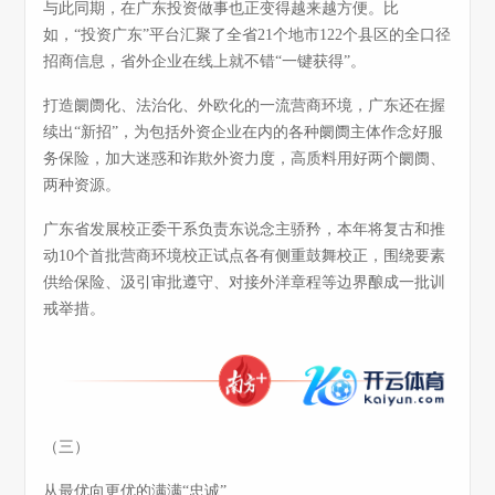
与此同期，在广东投资做事也正变得越来越方便。比
如，“投资广东”平台汇聚了全省21个地市122个县区的全口径
招商信息，省外企业在线上就不错“一键获得”。
打造阛阓化、法治化、外欧化的一流营商环境，广东还在握
续出“新招”，为包括外资企业在内的各种阛阓主体作念好服
务保险，加大迷惑和诈欺外资力度，高质料用好两个阛阓、
两种资源。
广东省发展校正委干系负责东说念主骄矜，本年将复古和推
动10个首批营商环境校正试点各有侧重鼓舞校正，围绕要素
供给保险、汲引审批遵守、对接外洋章程等边界酿成一批训
戒举措。
（三）
从最优向更优的满满“忠诚”