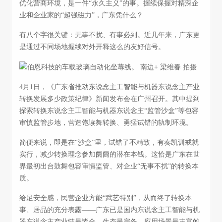
优化营商环境，是一件“永久主义”的事。握续保握对精深企
业和企业家的“超强磁力”，广东凭什么？
有八个字很关键：无事不扰、有事必到。近几年来，广东更
是通过不同场地握续对外开释这么的友好信号。
4月1日，《广东省推动东说念主工智能与机器东说念主产业
转换发展多少政策纪律》新闻发布会在广州召开。其中提到
探索转换东说念主工智能与机器东说念主“监管沙盒”等包容
审慎监管步地，营造饱读舞转换、勇猛试错的轨制环境。
简便来说，即是在“沙盒”里，试错了不精致，有奏凯训戒就
实行，减少转换理念参加阛阓的潜在本钱。这恰是广东在世
界最初出台鼓舞包容审慎监管、对企业“无事不扰”的转换本
质。
给足安全感，民营企业方能“武艺特别”，从而终了转换本
事、居品的充分表露——广东已是国内东说念主工智能与机
器东说念主产业链最皆全、生态最完备、应用场景最丰富的