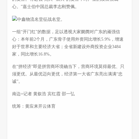
心。”嘉士伯中国总裁李志刚赞佩。
一组“开门红”的数据，足以透视大家阛阓对广东的顽强信
心：本年前2个月，广东骨子使用外资同比增长5.9%，增速
好于世界和主要经济大省；全省新建设外商投资企业3484
家，同比增长16.8%。
在“拼经济”即是拼营商环境确当下，营商环境莫得最优、只
须更优。从最优迈向更优，经济第一大省广东亮出满满“忠
诚”。
南边+记者 黄叙浩 宾红霞 邵一弘
统筹：黄应来开云体育