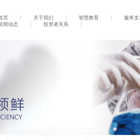
首页
关于我们
智慧教育
服务支
新闻动态
投资者关系