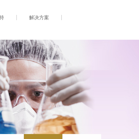
持
解决方案