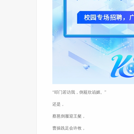
“叩门若访我，倒屣欣谄媚。”
还是，
蔡邕倒履迎王粲，
曹操跣足会许攸，