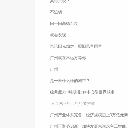
莫得贵校？
不迫切！
问一问高德百度，
就会发现，
岂论阳光灿烂，照旧风里雨里，
广州就在不远方等你！
广州，
是一座什么样的城市？
经典魔力+时期活力=中心型世界城市
三百六十行，行行皆推崇
广州产业体系完备，经济规模迈上3万亿元新
广州正聚势启新，加快发展东说念主工智能