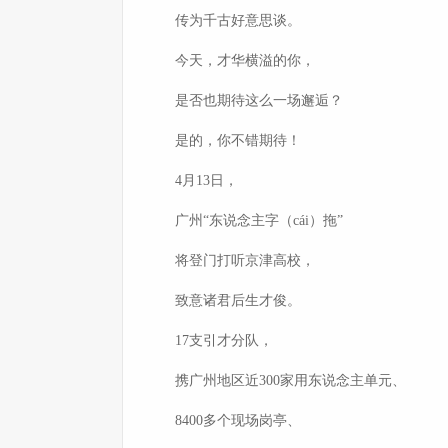
传为千古好意思谈。
今天，才华横溢的你，
是否也期待这么一场邂逅？
是的，你不错期待！
4月13日，
广州“东说念主字（cái）拖”
将登门打听京津高校，
致意诸君后生才俊。
17支引才分队，
携广州地区近300家用东说念主单元、
8400多个现场岗亭、