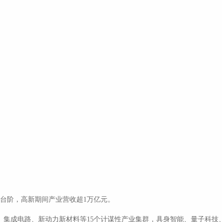
台阶，高新期间产业营收超1万亿元。
、集成电路、新动力新材料等15个计谋性产业集群，具身智能、量子科技