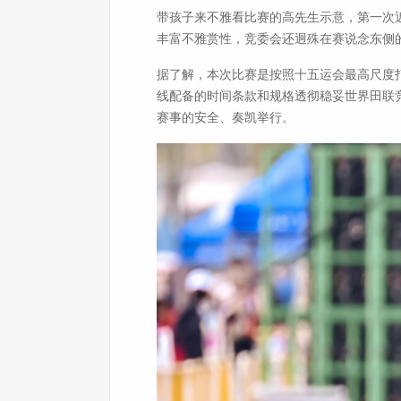
带孩子来不雅看比赛的高先生示意，第一次
丰富不雅赏性，竞委会还迥殊在赛说念东侧
据了解，本次比赛是按照十五运会最高尺度
线配备的时间条款和规格透彻稳妥世界田联竞
赛事的安全、奏凯举行。