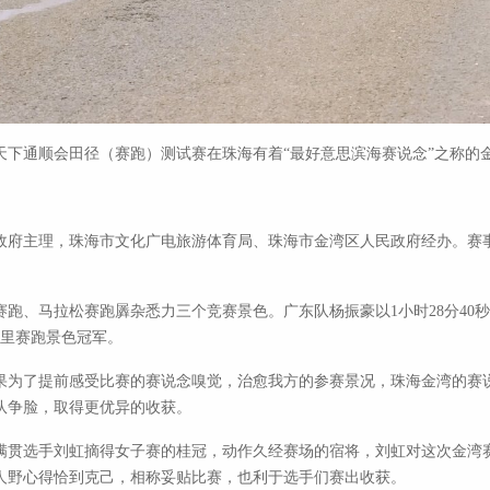
五届天下通顺会田径（赛跑）测试赛在珠海有着“最好意思滨海赛说念”之称的
政府主理，珠海市文化广电旅游体育局、珠海市金湾区人民政府经办。赛
。
赛跑、马拉松赛跑羼杂悉力三个竞赛景色。广东队杨振豪以1小时28分40
公里赛跑景色冠军。
果为了提前感受比赛的赛说念嗅觉，治愈我方的参赛景况，珠海金湾的赛
队争脸，取得更优异的收获。
满贯选手刘虹摘得女子赛的桂冠，动作久经赛场的宿将，刘虹对这次金湾
人野心得恰到克己，相称妥贴比赛，也利于选手们赛出收获。