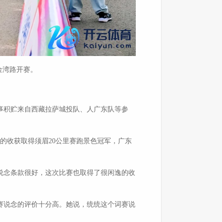
金湾路开赛。
事积贮来自西藏拉萨城投队、人广东队等参
秒的收获取得须眉20公里赛跑景色冠军，广东
说念条款很好，这次比赛也取得了很闲逸的收
赛说念的评价十分高。她说，统统这个词赛说