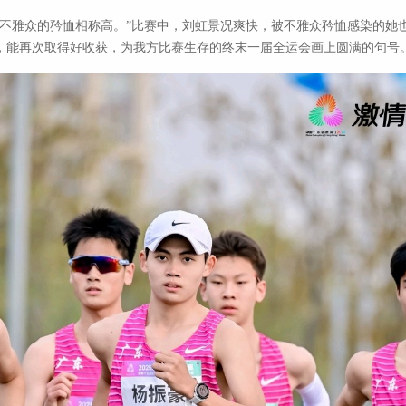
，不雅众的矜恤相称高。”比赛中，刘虹景况爽快，被不雅众矜恤感染的她
，能再次取得好收获，为我方比赛生存的终末一届全运会画上圆满的句号