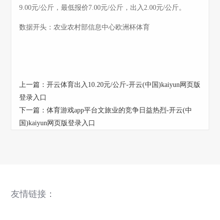
9.00元/公斤，最低报价7.00元/公斤，出入2.00元/公斤。
数据开头：农业农村部信息中心欧洲杯体育
上一篇：
开云体育出入10.20元/公斤-开云(中国)kaiyun网页版
登录入口
下一篇：
体育游戏app平台文旅业的竞争日益热烈-开云(中
国)kaiyun网页版登录入口
友情链接：