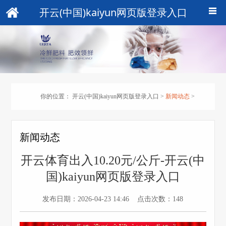
开云(中国)kaiyun网页版登录入口
你的位置：
开云(中国)kaiyun网页版登录入口
>
新闻动态
>
新闻动态
开云体育出入10.20元/公斤-开云(中
国)kaiyun网页版登录入口
发布日期：2026-04-23 14:46 点击次数：148