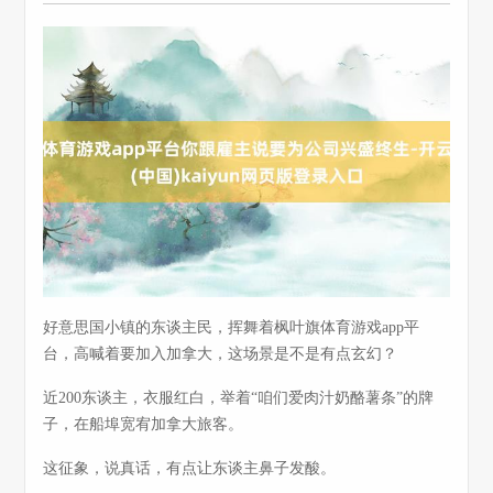
好意思国小镇的东谈主民，挥舞着枫叶旗体育游戏app平
台，高喊着要加入加拿大，这场景是不是有点玄幻？
近200东谈主，衣服红白，举着“咱们爱肉汁奶酪薯条”的牌
子，在船埠宽宥加拿大旅客。
这征象，说真话，有点让东谈主鼻子发酸。