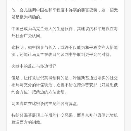
他一会儿强调中国在和平程度中饰演的要害变装，这一招无
疑是极为精确的。
中国已成为乌克兰最大的生意伙伴，其建议的和平建议在海
外社会广受认同。
这标明，如中国参与长入，或许不仅能为和平程度注入新能
源，还能让乌克兰在改日的谈判中争取到更平允的对待。
夹缝中的反击与多边博弈
但是，让好意思俄莫得预料的是，泽连斯基通过塌实的社交
布局与充分的计谋调治，通盘不错在德尔普安那（好意思俄
约会方位）把两边的方法更动。
两国高层在此密谈的主见并各有算盘。
特朗普渴慕展现上任后的社交恶果，而普京则但愿借此契机
疏漏西方的制裁。