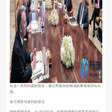
在这一系列问题的背后，避让而复杂的地域政事渐渐浮出水
面。
各方博弈与谈判的背后
据外媒报说念，从2月18日起，好意思俄两边的高层谈判启