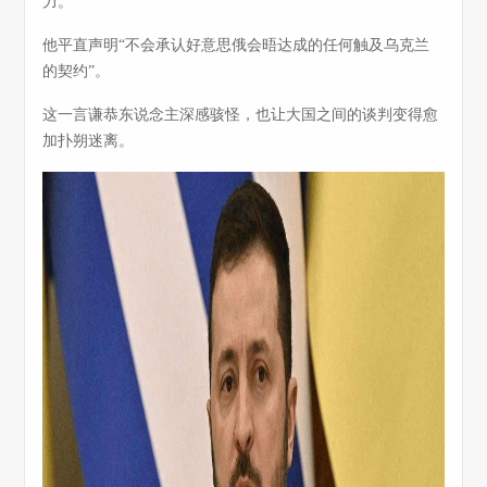
力。
他平直声明“不会承认好意思俄会晤达成的任何触及乌克兰
的契约”。
这一言谦恭东说念主深感骇怪，也让大国之间的谈判变得愈
加扑朔迷离。