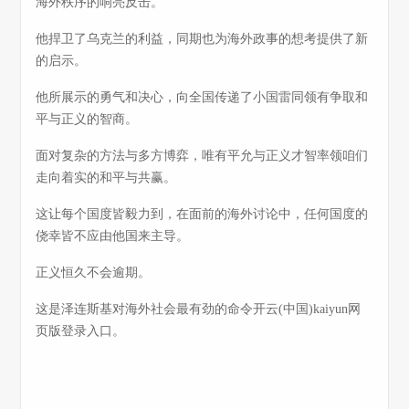
海外秩序的响亮反击。
他捍卫了乌克兰的利益，同期也为海外政事的想考提供了新
的启示。
他所展示的勇气和决心，向全国传递了小国雷同领有争取和
平与正义的智商。
面对复杂的方法与多方博弈，唯有平允与正义才智率领咱们
走向着实的和平与共赢。
这让每个国度皆毅力到，在面前的海外讨论中，任何国度的
侥幸皆不应由他国来主导。
正义恒久不会逾期。
这是泽连斯基对海外社会最有劲的命令开云(中国)kaiyun网
页版登录入口。