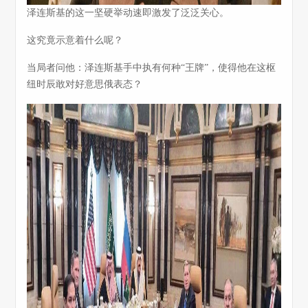
泽连斯基的这一坚硬举动速即激发了泛泛关心。
这究竟示意着什么呢？
当局者问他：泽连斯基手中执有何种“王牌”，使得他在这枢
纽时辰敢对好意思俄表态？