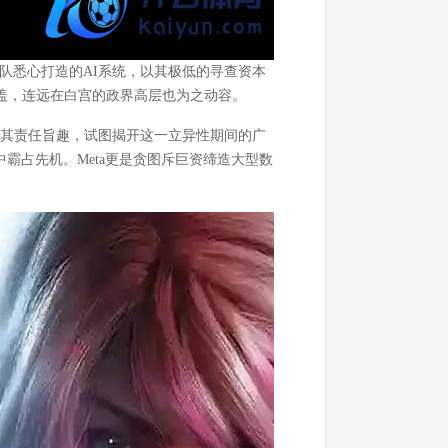
k团队悉心打造的AI系统，以其极低的寻查资本
盖，连远在白宫的政界高层也为之动容。
入商榷其责任旨趣，试图揭开这一立异性期间的广
霸占先机。Meta更是贪图斥巨资缔造大型数