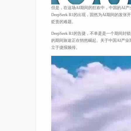
但是，在这场AI期间的狂欢中，中国的AI
DeepSeek R1的出现，固然为AI期
贬责的难题。
DeepSeek R1的告捷，不单是是一个
的期间旅途正在悄然崛起。关于中国AI产业
立于捷报频传。