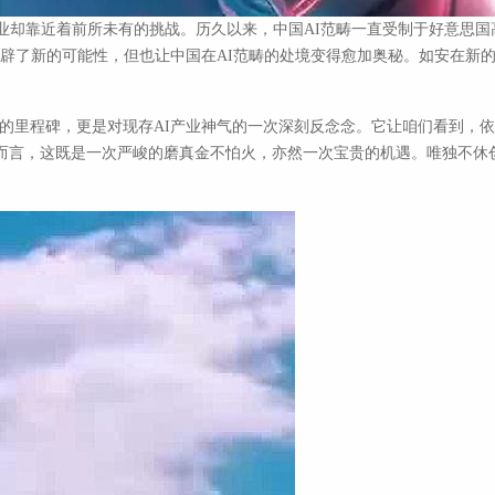
产业却靠近着前所未有的挑战。历久以来，中国AI范畴一直受制于好意思
间的发张开辟了新的可能性，但也让中国在AI范畴的处境变得愈加奥秘。如安在
期间封锁的里程碑，更是对现存AI产业神气的一次深刻反念念。它让咱们看到
而言，这既是一次严峻的磨真金不怕火，亦然一次宝贵的机遇。唯独不休