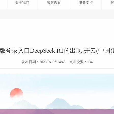
关于我们
智慧教育
服务支持
解
页版登录入口DeepSeek R1的出现-开云(中国
发布日期：2026-04-03 14:45 点击次数：134