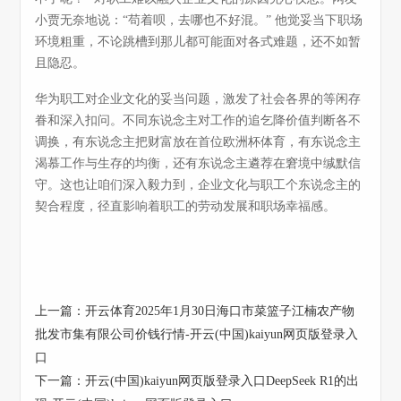
小贾无奈地说：“苟着呗，去哪也不好混。” 他觉妥当下职场
环境粗重，不论跳槽到那儿都可能面对各式难题，还不如暂
且隐忍。
华为职工对企业文化的妥当问题，激发了社会各界的等闲存
眷和深入扣问。不同东说念主对工作的追乞降价值判断各不
调换，有东说念主把财富放在首位欧洲杯体育，有东说念主
渴慕工作与生存的均衡，还有东说念主遴荐在窘境中缄默信
守。这也让咱们深入毅力到，企业文化与职工个东说念主的
契合程度，径直影响着职工的劳动发展和职场幸福感。
上一篇：
开云体育2025年1月30日海口市菜篮子江楠农产物
批发市集有限公司价钱行情-开云(中国)kaiyun网页版登录入
口
下一篇：
开云(中国)kaiyun网页版登录入口DeepSeek R1的出