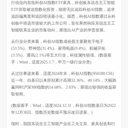
行动业内首批科创AI指数ETF家具，科创板东说念主工智能
ETF弃取被迫指数化投资，细密无比追踪科创AI指数，追求
追踪偏离度和追踪错误最小化。据悉，科创AI指数通过从科
创板中筛选市值较大的上市公司，旨在果然响应东说念主工
智能联系企业的市集动向，展现出AI产业的华贵发展。
从行业分类来看，科创AI指数成份股主要聚焦于电子
(53.5%)、野神思(31.4%)、家用电器(9.4%)、机械开拓
(3.5%)、通讯(2.1%)等五大行业，科技属性较强。(数据着
手：Wind，适度2025.1.7，申万一级行业分类)
从过往事迹来看，适度2024年末，科创AI指数(950180.CSI)
近一年、自基日以来辞别累计高潮32.36%、49.14%，大幅跑
赢同时沪深300指数的14.68%、2.03%，展现出较强的收益获
取智商。
(数据着手：Wind，适度2024.12.31，科创AI指数基日为2022
年12月30日。指数历史数据不预示改日进展。)
现时，我国东说念主工智能产业在工夫立异、家具创造和行