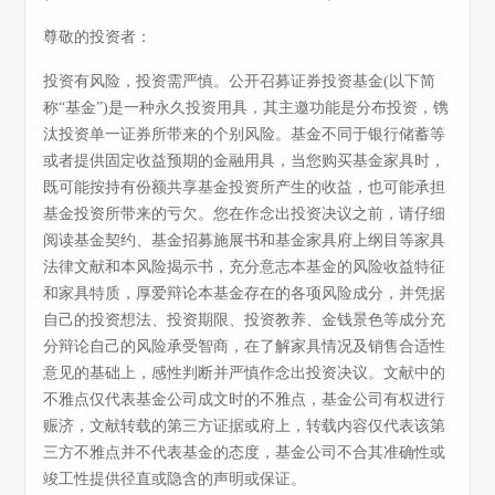
尊敬的投资者：
投资有风险，投资需严慎。公开召募证券投资基金(以下简
称“基金”)是一种永久投资用具，其主邀功能是分布投资，镌
汰投资单一证券所带来的个别风险。基金不同于银行储蓄等
或者提供固定收益预期的金融用具，当您购买基金家具时，
既可能按持有份额共享基金投资所产生的收益，也可能承担
基金投资所带来的亏欠。您在作念出投资决议之前，请仔细
阅读基金契约、基金招募施展书和基金家具府上纲目等家具
法律文献和本风险揭示书，充分意志本基金的风险收益特征
和家具特质，厚爱辩论本基金存在的各项风险成分，并凭据
自己的投资想法、投资期限、投资教养、金钱景色等成分充
分辩论自己的风险承受智商，在了解家具情况及销售合适性
意见的基础上，感性判断并严慎作念出投资决议。文献中的
不雅点仅代表基金公司成文时的不雅点，基金公司有权进行
赈济，文献转载的第三方证据或府上，转载内容仅代表该第
三方不雅点并不代表基金的态度，基金公司不合其准确性或
竣工性提供径直或隐含的声明或保证。