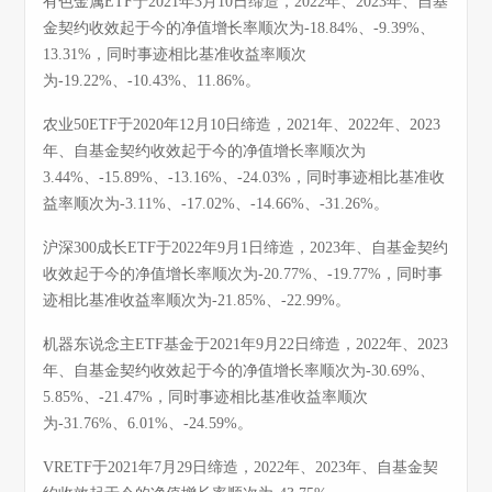
有色金属ETF于2021年3月10日缔造，2022年、2023年、自基
金契约收效起于今的净值增长率顺次为-18.84%、-9.39%、
13.31%，同时事迹相比基准收益率顺次
为-19.22%、-10.43%、11.86%。
农业50ETF于2020年12月10日缔造，2021年、2022年、2023
年、自基金契约收效起于今的净值增长率顺次为
3.44%、-15.89%、-13.16%、-24.03%，同时事迹相比基准收
益率顺次为-3.11%、-17.02%、-14.66%、-31.26%。
沪深300成长ETF于2022年9月1日缔造，2023年、自基金契约
收效起于今的净值增长率顺次为-20.77%、-19.77%，同时事
迹相比基准收益率顺次为-21.85%、-22.99%。
机器东说念主ETF基金于2021年9月22日缔造，2022年、2023
年、自基金契约收效起于今的净值增长率顺次为-30.69%、
5.85%、-21.47%，同时事迹相比基准收益率顺次
为-31.76%、6.01%、-24.59%。
VRETF于2021年7月29日缔造，2022年、2023年、自基金契