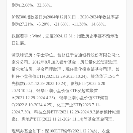
别为12.68%、32.36%。
沪深300指数基日为2004年12月31日，2020-2024年收益率辞
别为27.21%、-5.20%、-21.63%、-11.38%、14.68%。
数据着手：Wind，适度2024.12.31；指数历史事迹不预示改
日进展。
谭跃峰资历：学士学位。曾赴任于交通银行股份有限公司北
京分公司。2012年8月加入银华基金，历任量化投资部助理
量化究诘员、基金司理助理，现任量化投资部基金司理。曾
担任小盘价值ETF(2021.12.29-2023.10.24)、银华华证ESG当
先指数(2021.12.29-2023.10.24)、影视ETF(2022.6.20-
2023.10.24)、银华巨潮小盘价值ETF发起式聚首
A(2021.12.29-2024.4.25)、银华巨潮小盘价值ETF聚首
C(2022.8.10-2024.4.25)、化工产业ETF(2023.7.11-
2024.7.30)、科技立异ETF(2021.12.29-2024.9.3起参预计帐圭
臬)、房地产ETF(2022.11.21-2024.11.14)等基金基金司理。
现惩办基金如下：深100ETF银华(2021.12.29起)、农业