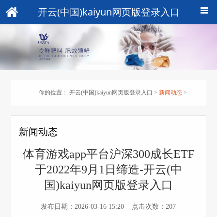
开云(中国)kaiyun网页版登录入口
你的位置：
开云(中国)kaiyun网页版登录入口
>
新闻动态
>
新闻动态
体育游戏app平台沪深300成长ETF
于2022年9月1日缔造-开云(中
国)kaiyun网页版登录入口
发布日期：2026-03-16 15:20 点击次数：207