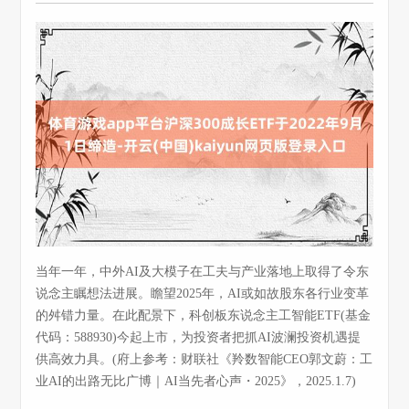
当年一年，中外AI及大模子在工夫与产业落地上取得了令东
说念主瞩想法进展。瞻望2025年，AI或如故股东各行业变革
的舛错力量。在此配景下，科创板东说念主工智能ETF(基金
代码：588930)今起上市，为投资者把抓AI波澜投资机遇提
供高效力具。(府上参考：财联社《羚数智能CEO郭文蔚：工
业AI的出路无比广博｜AI当先者心声・2025》，2025.1.7)