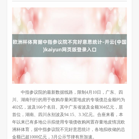
中指参议院的最新数据线路，限制4月10日，广东、四
川、湖南刊行的用于收购存量闲置地皮的专项债总金额约为
402亿，波及166个名目。其中广东省波及金额304亿元，居
首位，湖南、四川永别波及94.15、3.3亿元。合座来看，本
年以来已有多地公示拟使用专项债收购闲置存量地皮情况欧
洲杯体育，据中指参议院不完好意思统计，各地拟收储的总
金额已超1000亿元，3月公示节律有所加速。