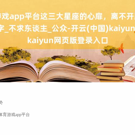
势
体育游戏app平台