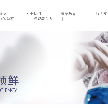
首页
关于我们
智慧教育
服务支
新闻动态
投资者关系