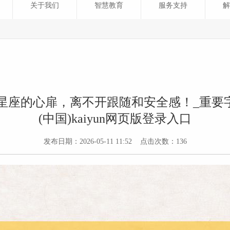
关于我们
智慧教育
服务支持
解
大星座的心扉，离不开跟随和安全感！_重要字
(中国)kaiyun网页版登录入口
发布日期：2026-05-11 11:52 点击次数：136