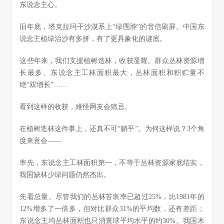
东说念主心。
旧年底，塔克拉玛干沙漠系上“绿围脖”的音信刷屏。中国东
说念主植绿治沙有多拼，有了更具象化的谜底。
这些年来，我们支援植树造林，收获显耀。群众丛林资源增
长最多、东说念主工林面积最大，丛林面积和积贮量不
绝“双增长”……
看到这样的收获，难怪网友会猜忌。
在植树造林这件事上，还真不可“躺平”。为何这样说？3个角
度来意会——
率先，东说念主工林面积第一，不等于丛林资源家底结实，
我国缺林少绿问题仍然杰出。
先看总量。尽管我们的丛林苦衷率已超过25%，比1981年的
12%增多了一倍多，但对比群众31%的平均数，还有差距；
东说念主均丛林面积也只消寰球平均水平的约30%。我国木