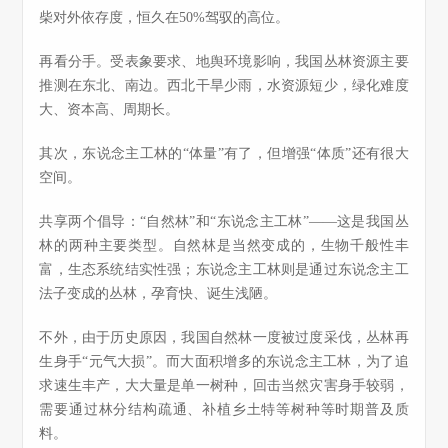
柴对外依存度，恒久在50%驾驭的高位。
再看分手。受表象要求、地舆环境影响，我国丛林资源主要
推测在东北、南边。西北干旱少雨，水资源短少，绿化难度
大、资本高、周期长。
其次，东说念主工林的“体量”有了，但增强“体质”还有很大
空间。
共享两个倡导：“自然林”和“东说念主工林”——这是我国丛
林的两种主要类型。自然林是当然变成的，生物千般性丰
富，生态系统结实性强；东说念主工林则是通过东说念主工
法子变成的丛林，孕育快、诞生浅陋。
不外，由于历史原因，我国自然林一度被过度采伐，丛林再
生身手“元气大损”。而大面积增多的东说念主工林，为了追
求速生丰产，大大量是单一树种，回击当然灾害身手较弱，
需要通过林分结构疏通、补植乡土特等树种等时期普及质
料。