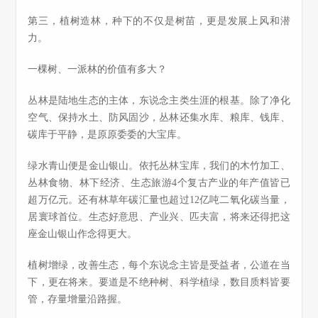
第三，植树造林，种下的不仅是树苗，更是发展上风和潜
力。
一棵树、一派林的价值有多大？
丛林是陆地生态的主体，东说念主类生涯的根基。除了净化
空气、保持水土、防风固沙，丛林还集水库、粮库、钱库、
碳库于平静，是原原委委的大宝库。
绿水青山便是金山银山。依托丛林宝库，我们的木竹加工、
丛林食物、林下经济、生态旅游4个复古产业的年产值皆已
超万亿元。还有林草年碳汇量也超过12亿吨二氧化碳当量，
居寰球首位。生态好意思、产业兴、匹夫富，将来还得把这
座金山银山作念得更大。
植树增绿，改善生态，每个东说念主皆是受益者，公道在当
下，更在将来。要道是不绝种树、科学植绿，数目质料皆要
管，存量增量沿路握。