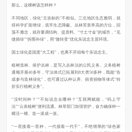
那么，这棵树该怎样种？
不同地区，绿化“主攻标的”不相似。三北地区生态脆弱，就
得科学扩面增绿，筑牢生态障蔽。丛林苦衷率高的方位，回
荡不雅念，就存量调结构、提质料。“寸土寸金”的城市，“见
缝插绿”“拆围补绿”，用“微转变”优化东说念主居环境。
国土绿化是国度“大工程”，也离不开咱每个东说念主。
植树造林、保护丛林，是写入丛林法的公民义务。义务植树
通顺开展40多年，守法体式已拓展到8大类50多种，既能“告
成参与造林绿化”，也可通过认种认养、捐资捐物等体式“转
折实行植树义务”。
“没时间种？”“不知说念去哪种？”互联网赋能，“码上守
法”“云表植树”便利流通。林草部门加强管护，奋力确保种一
棵活一棵、造一派成一派。
“一茬接着一茬种，一代接着一代干”，不绝增厚的“绿色家