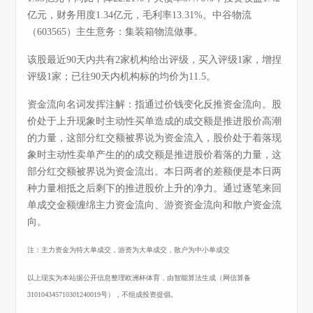
亿元，财务用度1.34亿元，毛利率13.31%。中谷物流
（603565）主生意务：集装箱物流做事。
该股最近90天内共有2家机构给出评级，买入评级1家，增捏
评级1家；已往90天内机构标的均价为11.5。
资金流向名词发挥注解：指通过价钱变化反推资金流向。股
价处于上升现象时主动性买单造成的成交额是推进股价高潮
的力量，这部分红交额被界说为资金流入，股价处于着落现
象时主动性卖单产生的的成交额是推进股价着落的力量，这
部分红交额被界说为资金流出。本日两者的差额便是本日两
种力量相抵之后剩下的推进股价上升的净力。通过逐笔来回
单成交金额缠绵主力资金流向、游资资金流向和散户资金流
向。
注：主力资金为特大单成交，游资为大单成交，散户为中小单成交
以上现实为本站据公开信息整理欧洲杯体育，由智能算法生成（网信算备
310104345710301240019号），不组成投资提倡。