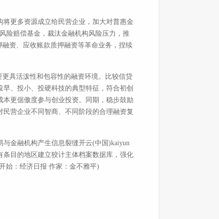
构将更多资源成立给民营企业，加大对普惠金
造风险赔偿基金，裁汰金融机构风险压力，推
押融资、应收账款质押融资等革命业务，捏续
要更具活泼性和包容性的融资环境。比较信贷
投早、投小、投硬科技的典型特征，符合初创
成本更倨傲度参与创业投资。同期，稳步鼓励
对民营企业不同智商、不同阶段的合理融资复
融机构产生信息裂缝开云(中国)kaiyun
有条目的地区建立狡计主体档案数据库，强化
开始：经济日报 作家：金不雅平)