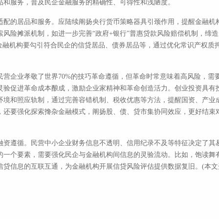
品和服务，普及民企金融服务的精确性、可得性和浅陋度。
适配的居品和服务。应陆续阐扬央行货币策略器具引颈作用，提醒金融机
索风险摊派机制，如进一步完善“政府+银行”普惠贷款风险赔偿机制，缔
，金融机构要勾引符合民企的信贷居品、债券居品等，通过优化常识产权质
民营企业孝敬了世界70%的技巧革命遵循，但革命时常意味着高风险，需
灵验促进革命成本酿成，激励企业家精神和革命创造活力。创业投资具有
环境和照应轨制，通过完善容错机制、税收优惠等方法，提醒国资、产业
，还要强化探索搀杂金融模式，阐扬股、债、贷市集协同效应，更好结束
资遵循。民营中小企业财务信息不透明、信用纪录不及等特征决定了其易与金
的一个要素，需要强化民企与金融机构间信息的灵验流动。比如，饱读舞
贷信息的互联互通，为金融机构开展信贷风险评估提供数据复旧。(本文