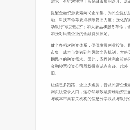
需求，有针对性地丰富金融市集的器具、居
提醒金融资源要素向民企采集，为民企提供
融、科技革命等要点界限复旧力度；强化探
动银行“敢贷愿贷”；加大居品和服务革命
加强对民营企业的金融资源插足。
健全多档次融资体系，倨傲发展创业投资。
市集，成本市集独到的风险文告机制，大略
期民企的融资需求。因此，应捏续完良策略
金融钞票投资公司股权投资试点奇迹。此外
旧。
让信息多跑路、企业少跑腿，普及民营企业融
网页版登录入口，这亦然导致融资难融资贵
与成本市集有关机构的信息分享以及与银行信