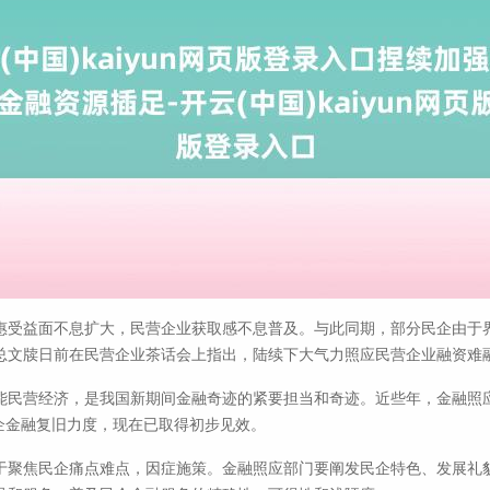
惠受益面不息扩大，民营企业获取感不息普及。与此同期，部分民企由于
总文牍日前在民营企业茶话会上指出，陆续下大气力照应民营企业融资难
能民营经济，是我国新期间金融奇迹的紧要担当和奇迹。近些年，金融照
企金融复旧力度，现在已取得初步见效。
于聚焦民企痛点难点，因症施策。金融照应部门要阐发民企特色、发展礼