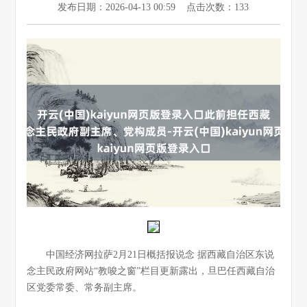
发布日期：2026-04-13 00:59 点击次数：133
中国经济网拉萨2月21日概括报说念 据西藏自治区东说
念主民政府网站“教唆之窗”栏目更新露出，旦巴任西藏自治
区党委常委、常务副主席。