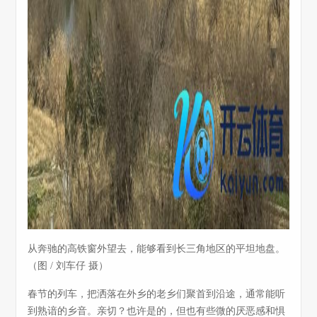
从奔驰的高铁窗外望去，能够看到长三角地区的平坦地盘。
（图 / 刘车仔 摄）
春节的列车，把洒落在外乡的老乡们聚首到沿途，通常能听
到熟谙的乡音。亲切？也许是的，但也有些微的厌恶感和惧