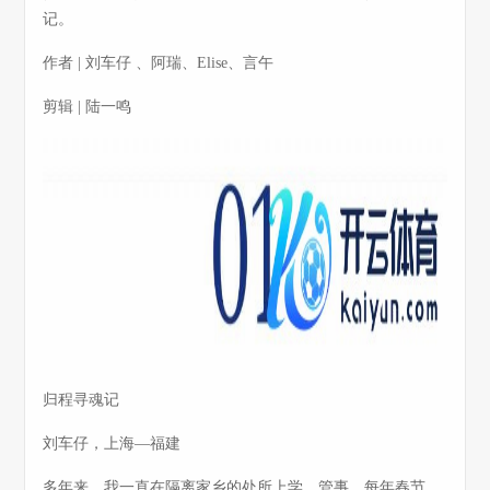
记。
作者 | 刘车仔 、阿瑞、Elise、言午
剪辑 | 陆一鸣
归程寻魂记
刘车仔，上海—福建
多年来，我一直在隔离家乡的处所上学、管事。每年春节，