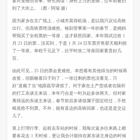
要对宠物负管事。研究阅读：身价上万的宠物，过年前被扔
到了大街上。（图 / 阿瑞 摄）
因为家乡在京广线上，小城市莫得机场，是以我只议论高铁
出行。但高铁票绝顶难抢。铭刻管事第一年的春节，是姆妈
帮我买了全程票的一等座，这才获胜回家。本年我试过抢 1
月 23 日的票，没买到，于是 1 月 24 日车票开售那天顺利抢
了一等座。单程千元足下，比平时坐二等座回家要贵好几
百。
由此可见，25 日的票会更难抢。本想着有其他得当的时候再
改签，但眼瞅着日子到了，一张过剩的票也没看见，只
好"直截了当"地跟疏导请假了。对于家在土产货或者在隔邻
的打工东谈主来说，本年巧合是一时兴起多休两天。但对家
离得远的东谈主来说，春节前后多请假属于固定经过，不然
根底抢不到票。不外，能有直达的高铁回家，也还是是交运
儿了。
算上打理行李、起程去车站的时候，我每次返乡往来路上都
要各花去 1 天时候，更让我合计能待在家东谈主身边的时候