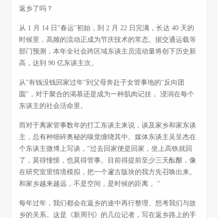
返乡了吗？
从 1 月 14 日"春运"初始，到 2 月 22 日完满，长达 40 天的
时候里，高频的流动正成为节庆技术的常态。据交通运载等
部门预测，本年全社会跨区域东谈主员流动量将创下历史新
高，达到 90 亿东谈主次。
从"有钱没钱回家过年"到父母奔赴子女管事地的"反向团
圆"，对于聚合的渴慕还是成为一种肌肉记挂， 浸润在每个
东谈主的社会活命里。
而对于离家管事数年的打工东谈主来说，谈及家乡和家东谈
主，总有种细碎奥秘的嗅觉缠绕其中。媒体东谈主吴呈杰在
个东谈主微博上写谈，"过去回家便是回家，坐上高铁就回
了，莫得憧憬，也莫得管事。目前得提前至少三天酝酿，像
在研究室里情境模拟，把一个邃古版块的我方先召唤出来。
和家乡越来越远，不是空间，是时候的距离 。"
每年过年，我们都会在返乡的途中再行整理、想考我们与故
乡的关系。这是《新周刊》的几位记者，写在返乡路上的手