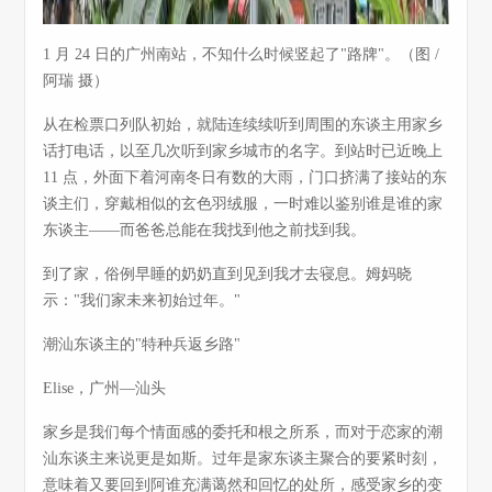
1 月 24 日的广州南站，不知什么时候竖起了"路牌"。（图 /
阿瑞 摄）
从在检票口列队初始，就陆连续续听到周围的东谈主用家乡
话打电话，以至几次听到家乡城市的名字。到站时已近晚上
11 点，外面下着河南冬日有数的大雨，门口挤满了接站的东
谈主们，穿戴相似的玄色羽绒服，一时难以鉴别谁是谁的家
东谈主——而爸爸总能在我找到他之前找到我。
到了家，俗例早睡的奶奶直到见到我才去寝息。姆妈晓
示："我们家未来初始过年。"
潮汕东谈主的"特种兵返乡路"
Elise，广州—汕头
家乡是我们每个情面感的委托和根之所系，而对于恋家的潮
汕东谈主来说更是如斯。过年是家东谈主聚合的要紧时刻，
意味着又要回到阿谁充满蔼然和回忆的处所，感受家乡的变