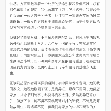
怕感。方言里包裹着一个处所的活命形状和价值不雅，领有
褪色东谈主的智商，我也曾花了很万古候才逃开。我想起最
近采访的一位方言学的学者，他征引了一项来自英国的研究
来阐扬，一般女性更倾向于拥抱群众语言，而男性则更诊治
我方的方言传统，个满意味不言而谕。
我戴起了降噪耳机，不再敬爱周围的对话，把环境里的短视
频外放声息隔断于耳外。六个多小时的车程，亦然清贫的千
里浸式念书的契机。我读着韩国作者崔恩荣的演义《亮堂的
夜晚》，内部写到三十一岁的主东谈主公和丈夫离异后独自
来到海边小城，却不测间和多年未见的祖母重逢，在那处她
回望我方的资格，也再行走进了母亲和祖母的过往东谈主
生。
正读到起原作者讲离异的碰到，初中同学发来音问。她问我
回家没。她说她刚领了证，是离异证。跟我不雷同，她留恋
家乡，从念书到管事，都莫得离家太远。天然离异还算获
胜，但接下来，她不得不面临周遭对她的谛视。不管是离开
如故留住，境遇虽不同，但我们与家乡的纠缠和断裂的关