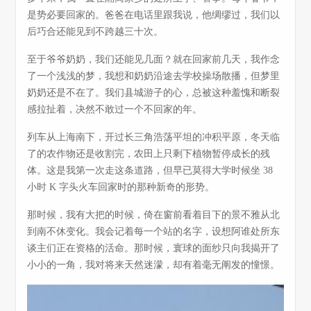
是势必要回家的。爸爸在电话里跟我说，他绸缪过，我们以
后巧合还能见到不跨越三十次。
至于爷爷奶奶，我们还能见几面？就在回家前几天，我作念
了一个浅浅的梦，我想和奶奶沿途去学校操场散播，但梦里
奶奶还是不在了。我们县城游子的心，总被这种羞愧和断裂
感拉扯着，决然不敢过一个不回家的年。
列车从上海南下，开过长三角浩荡平坦的冲积平原，冬天临
了的农作物还是收割完，农田上只剩下植物暂停成长的残
体。这是我第一次走这条道路，但早已莫得大学时候坐 38
小时 K 字头火车回家时的那种新奇的形势。
那时候，我有大把的时候，倚在窗前看着目下的景不雅从北
到南不休变化。我会记着每一个站的名字，设想阿谁处所东
谈主们正在资格的活命。那时候，寰球的面纱只向我揭开了
小小的一角，我对将来天然迷濛，却有着毫无阐发的憧憬。