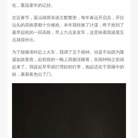
化，重温童年的记挂。
左近春节，返汕雄师东谈主数繁密，每年春运开启后，开往
汕头的高铁票都十分难抢。本年我转换了计谋，终于抢到了
最早起程的一回高铁，早上六点多发车，这意味着我凌晨五
点就得外出。
为了能够准时赶上火车，我调了五个闹钟。但是不知因为隆
盛如故垂危，起程前的一晚上我都没睡着，在闹钟响之前就
起来了。我提起早早就打理好的行李，抱起还在千里睡中的
娃，裹着夜色出了门。