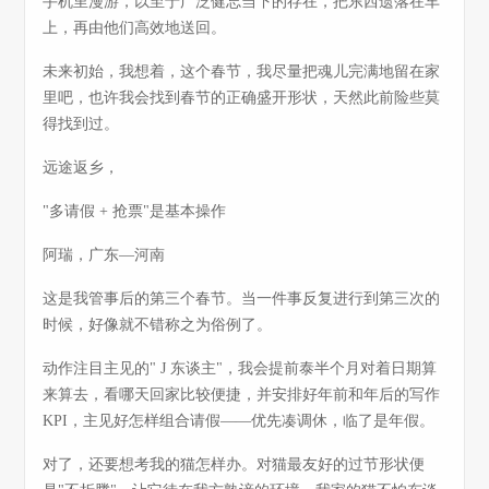
手机里漫游，以至于广泛健忘当下的存在，把东西遗落在车
上，再由他们高效地送回。
未来初始，我想着，这个春节，我尽量把魂儿完满地留在家
里吧，也许我会找到春节的正确盛开形状，天然此前险些莫
得找到过。
远途返乡，
"多请假 + 抢票"是基本操作
阿瑞，广东—河南
这是我管事后的第三个春节。当一件事反复进行到第三次的
时候，好像就不错称之为俗例了。
动作注目主见的" J 东谈主"，我会提前泰半个月对着日期算
来算去，看哪天回家比较便捷，并安排好年前和年后的写作
KPI，主见好怎样组合请假——优先凑调休，临了是年假。
对了，还要想考我的猫怎样办。对猫最友好的过节形状便