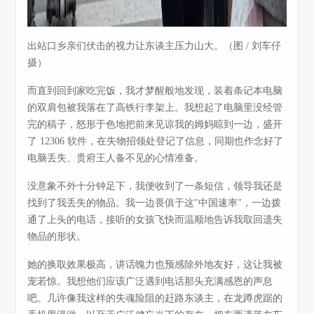
出站口乡亲们伏击的视力让东谈主压力山大。（图 / 刘车仔
摄）
而直到回到家吃完饭，我才梦醒般地发现，装着条记本电脑
的双肩包被我落在了高铁行李架上。我想起了电脑里没经管
完的稿子，怒形于色地把前来见谅我的姆妈晾到一边，盛开
了 12306 软件，在失物招领处登记了信息，同期也作念好了
电脑丢失、贵府王人备不见的心情准备。
没意象不外十分钟足下，我便收到了一条短信，领导我还是
找到了我丢失的物品。我一边畏俱于这"中国速率"，一边拨
通了上头的电话，接听的女孩飞快而温顺地告诉我取回遗失
物品的形状。
她的换取效果极高，讲话魄力也预感除外地友好，这让我被
宠若惊。我想他们应该广泛遇到电话那头充满感恩的声息
吧。几许像我这样的失魂险阻的赶路东谈主，在龙蹲虎踞的