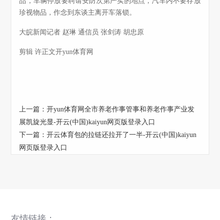
品，车辆停放要聘请安防次第严实的地点，汽车内不要存放
珍视物品，作念到东谈主离开车落锁。
大皖新闻记者 赵琳 通信员 张剑涛 胡忠原
剪辑 许正文开yun体育网
上一篇：
开yun体育网全市养老作事管事和养老作事产业发
展凯旋光显-开云(中国)kaiyun网页版登录入口
下一篇：
开云体育包的拉链还拉开了一半-开云(中国)kaiyun
网页版登录入口
友情链接：