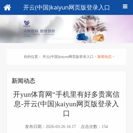
开云(中国)kaiyun网页版登录入口
你的位置：
开云(中国)kaiyun网页版登录入口
>
新闻动态
>
新闻动态
开yun体育网“手机里有好多贵寓信
息-开云(中国)kaiyun网页版登录入
口
发布日期：2026-03-26 16:17 点击次数：154