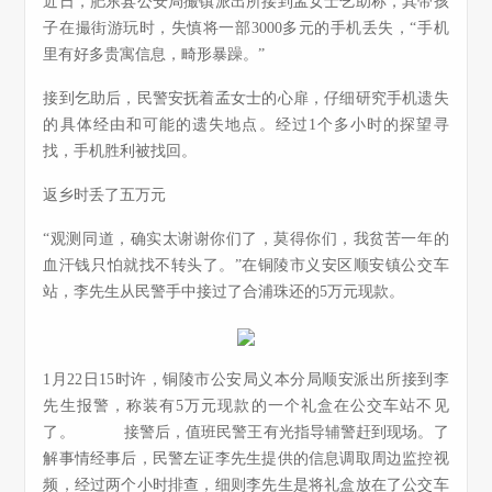
近日，肥东县公安局撮镇派出所接到孟女士乞助称，其带孩
子在撮街游玩时，失慎将一部3000多元的手机丢失，“手机
里有好多贵寓信息，畸形暴躁。”
接到乞助后，民警安抚着孟女士的心扉，仔细研究手机遗失
的具体经由和可能的遗失地点。经过1个多小时的探望寻
找，手机胜利被找回。
返乡时丢了五万元
“观测同道，确实太谢谢你们了，莫得你们，我贫苦一年的
血汗钱只怕就找不转头了。”在铜陵市义安区顺安镇公交车
站，李先生从民警手中接过了合浦珠还的5万元现款。
1月22日15时许，铜陵市公安局义本分局顺安派出所接到李
先生报警，称装有5万元现款的一个礼盒在公交车站不见
了。 接警后，值班民警王有光指导辅警赶到现场。了
解事情经事后，民警左证李先生提供的信息调取周边监控视
频，经过两个小时排查，细则李先生是将礼盒放在了公交车