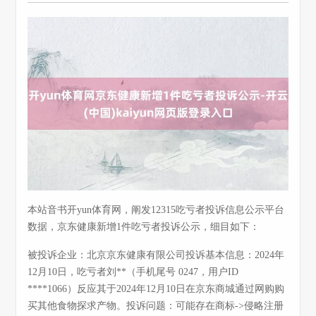
本站音书开yun体育网，阐发12315吃亏者投诉信息公示平台
数据，京东健康新增1件吃亏者投诉公示，细目如下：
被投诉企业：北京京东健康有限公司投诉基本信息：2024年
12月10日，吃亏者刘**（手机尾号 0247，用户ID
****1066）反应其于2024年12月10日在京东商城通过网购购
买其他食物探求产物。投诉问题：可能存在商标->侵略注册