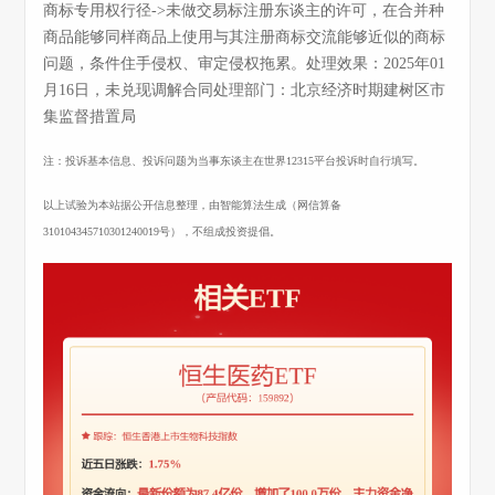
商标专用权行径->未做交易标注册东谈主的许可，在合并种
商品能够同样商品上使用与其注册商标交流能够近似的商标
问题，条件住手侵权、审定侵权拖累。处理效果：2025年01
月16日，未兑现调解合同处理部门：北京经济时期建树区市
集监督措置局
注：投诉基本信息、投诉问题为当事东谈主在世界12315平台投诉时自行填写。
以上试验为本站据公开信息整理，由智能算法生成（网信算备
310104345710301240019号），不组成投资提倡。