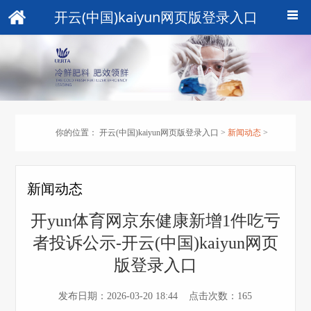
开云(中国)kaiyun网页版登录入口
你的位置：
开云(中国)kaiyun网页版登录入口
>
新闻动态
>
新闻动态
开yun体育网京东健康新增1件吃亏
者投诉公示-开云(中国)kaiyun网页
版登录入口
发布日期：2026-03-20 18:44 点击次数：165