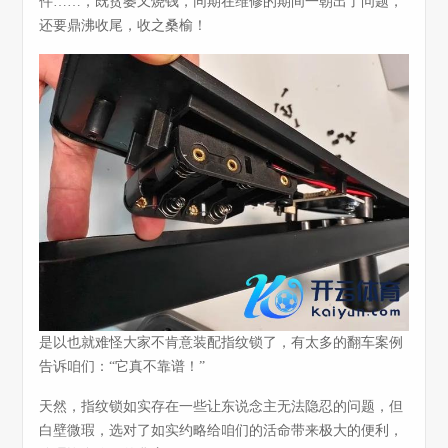
件……，既贫窭又烧钱，同期在维修的期间一朝出了问题，
还要鼎沸收尾，收之桑榆！
是以也就难怪大家不肯意装配指纹锁了，有太多的翻车案例
告诉咱们：“它真不靠谱！”
天然，指纹锁如实存在一些让东说念主无法隐忍的问题，但
白壁微瑕，选对了如实约略给咱们的活命带来极大的便利，