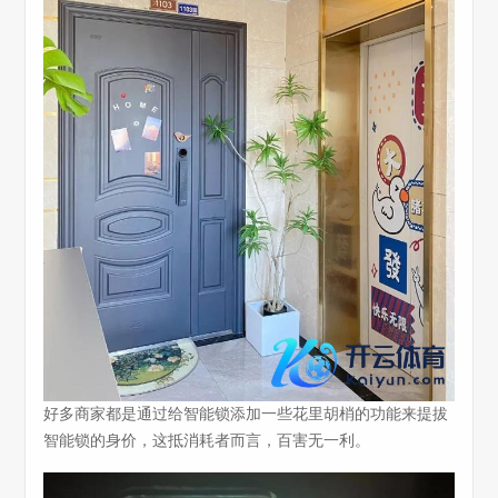
好多商家都是通过给智能锁添加一些花里胡梢的功能来提拔
智能锁的身价，这抵消耗者而言，百害无一利。