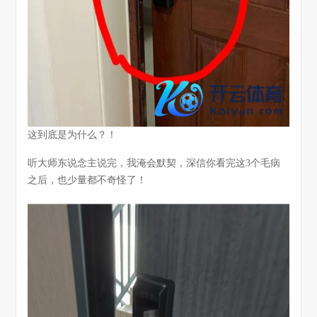
这到底是为什么？！
听大师东说念主说完，我淹会默契，深信你看完这3个毛病
之后，也少量都不奇怪了！