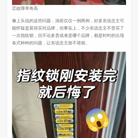
②故障率奇高
像上头说的这些问题，淌若仅仅一例两例，好多东说念主可
能怀疑是莫得买对品牌，但事实上，不少东说念主不啻买了
一次指纹锁，但不论多贵或者是哪个品牌，都是时时的出现
各式种种的问题，让东说念主烦不堪烦。