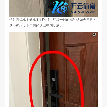
但让东说念主念念不到的是，红极一时的指纹锁如今冉冉的
跌下神坛，正冉冉的退出中国度庭。