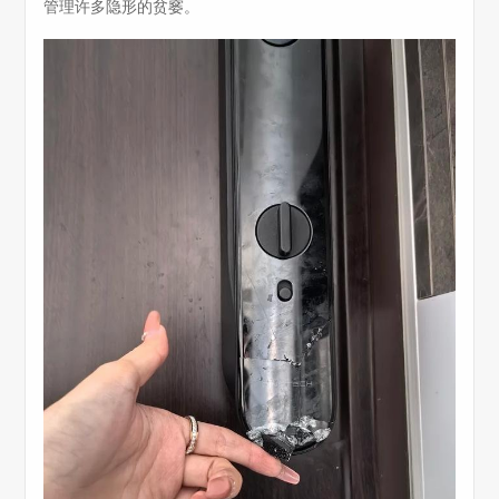
管理许多隐形的贫窭。