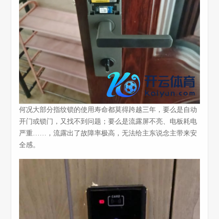
何况大部分指纹锁的使用寿命都莫得跨越三年，要么是自动
开门或锁门，又找不到问题；要么是流露屏不亮、电板耗电
严重……，流露出了故障率极高，无法给主东说念主带来安
全感。